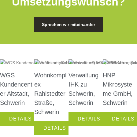
Umsetzungswunsch?
Sprechen wir miteinander
WGS
Wohnkompl
Verwaltung
HNP
Kundencent
ex
IHK zu
Mikrosyste
er Altstadt,
Rahlstedter
Schwerin,
me GmbH,
Schwerin
Straße,
Schwerin
Schwerin
Schwerin
DETAILS
DETAILS
DETAILS
DETAILS