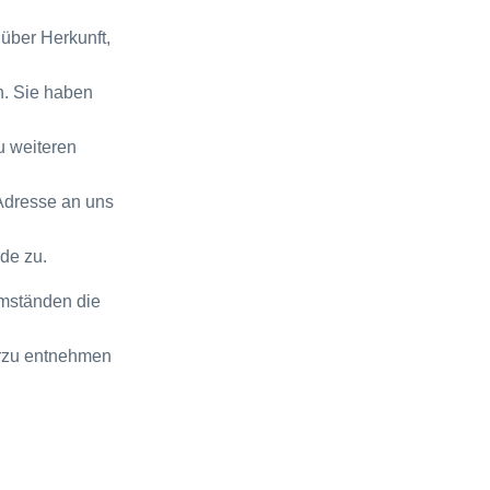
 über Herkunft,
n. Sie haben
u weiteren
Adresse an uns
de zu.
mständen die
erzu entnehmen